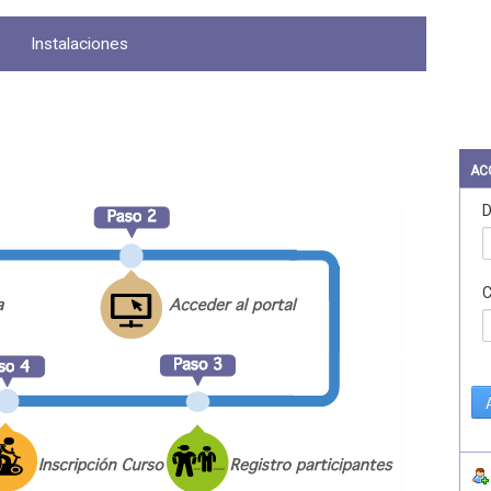
Instalaciones
AC
D
C