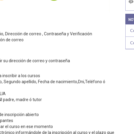
NO
C
o, Dirección de correo , Contraseña y Verificación
ión de correo
C
cir su dirección de correo y contraseña
 inscribir a los cursos
do, Segundo apellido, Fecha de nacimiento,Dni,Teléfono ó
LIA
NI padre, madre ó tutor
de inscripción abierto
ipantes
pagar el curso en ese momento
ectrónico informándole de la inscripción al curso y el plazo que