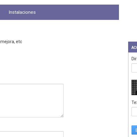
Instalaciones
 mejora, etc
AC
Di
Te