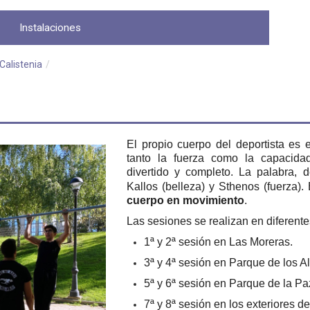
Instalaciones
Calistenia
/
El propio cuerpo del deportista es e
tanto la fuerza como la capacida
divertido y
completo. La palabra, d
Kallos (belleza) y Sthenos (fuerza). 
cuerpo en movimiento
.
Las sesiones se realizan en diferent
1ª y 2ª sesión en Las Moreras.
3ª y 4ª sesión en Parque de los 
5ª y 6ª sesión en Parque de la Paz
7ª y 8ª sesión en los exteriores de