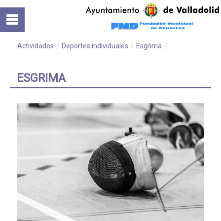
Saltar al contenido
Inicio
Normativa
Actividades
/
Deportes individuales
/
Esgrima
/
Cursos
ESGRIMA
Instalaciones