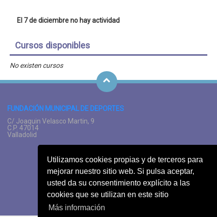
El 7 de diciembre no hay actividad
Cursos disponibles
No existen cursos
FUNDACIÓN MUNICIPAL DE DEPORTES
C/ Joaquin Velasco Martin, 9
C.P. 47014
Valladolid
MAPA WEB
AVISO LEGAL
AYUDA
Utilizamos cookies propias y de terceros para
PREGUNTAS FRECUENTES
SUGERENCIAS
mejorar nuestro sitio web. Si pulsa aceptar,
usted da su consentimiento explícito a las
cookies que se utilizan en este sitio
Más información