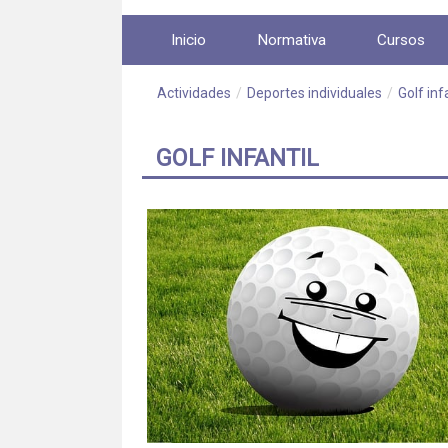
Saltar al contenido
Inicio
Normativa
Cursos
Actividades
/
Deportes individuales
/
Golf inf
GOLF INFANTIL