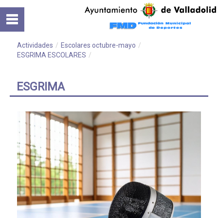
Saltar al contenido
Inicio
Normativa
Actividades
/
Escolares octubre-mayo
/
ESGRIMA ESCOLARES
/
Cursos
ESGRIMA
Instalaciones