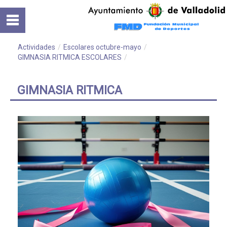
Saltar al contenido
Inicio
Normativa
Actividades
/
Escolares octubre-mayo
/
GIMNASIA RITMICA ESCOLARES
/
Cursos
GIMNASIA RITMICA
Instalaciones