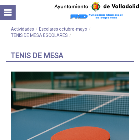
Saltar al contenido
Inicio
Normativa
Actividades
/
Escolares octubre-mayo
/
TENIS DE MESA ESCOLARES
/
Cursos
TENIS DE MESA
Instalaciones