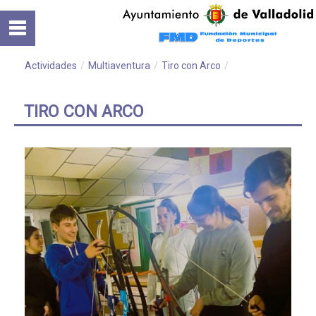
Saltar al contenido
Inicio
Normativa
Actividades
/
Multiaventura
/
Tiro con Arco
/
Cursos
TIRO CON ARCO
Instalaciones