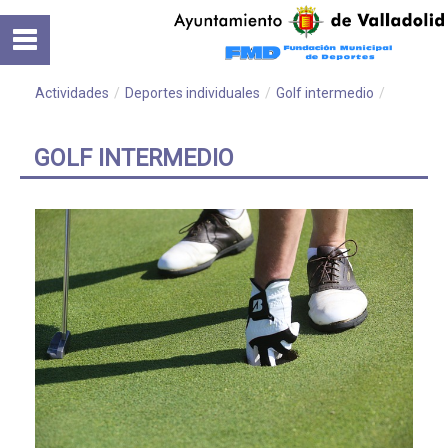
Saltar al contenido
Inicio
Normativa
Actividades
/
Deportes individuales
/
Golf intermedio
/
Cursos
GOLF INTERMEDIO
Instalaciones